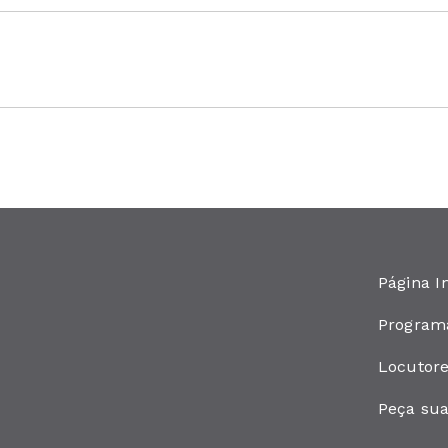
Página In
Program
Locutor
Peça su