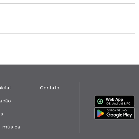
icial
Contato
ação
es
a música