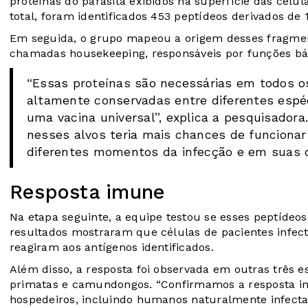
proteínas do parasita exibidos na superfície das célul
total, foram identificados 453 peptídeos derivados de 
Em seguida, o grupo mapeou a origem desses fragmen
chamadas housekeeping, responsáveis por funções bási
“Essas proteínas são necessárias em todos os 
altamente conservadas entre diferentes espéc
uma vacina universal”, explica a pesquisadora
nesses alvos teria mais chances de funcionar
diferentes momentos da infecção e em suas d
Resposta imune
Na etapa seguinte, a equipe testou se esses peptíde
resultados mostraram que células de pacientes infecta
reagiram aos antígenos identificados.
Além disso, a resposta foi observada em outras três 
primatas e camundongos. “Confirmamos a resposta im
hospedeiros, incluindo humanos naturalmente infect