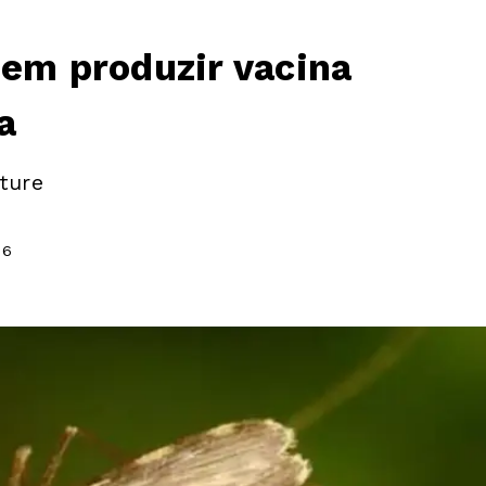
dem produzir vacina
a
ature
06