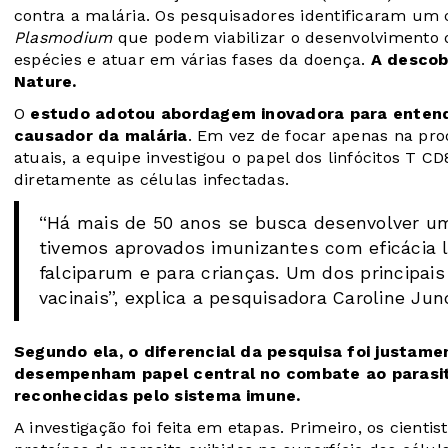
contra a malária. Os pesquisadores identificaram um 
Plasmodium
que podem viabilizar o desenvolvimento 
espécies e atuar em várias fases da doença.
A descobe
Nature.
O
estudo adotou abordagem inovadora para entend
causador da malária
. Em vez de focar apenas na pr
atuais, a equipe investigou o papel dos linfócitos T CD
diretamente as células infectadas.
“Há mais de 50 anos se busca desenvolver um
tivemos aprovados imunizantes com eficácia l
falciparum e para crianças. Um dos principais
vacinais”, explica a pesquisadora Caroline Ju
Segundo ela, o diferencial da pesquisa foi justa
desempenham papel central no combate ao parasita 
reconhecidas pelo sistema imune.
A investigação foi feita em etapas. Primeiro, os cient