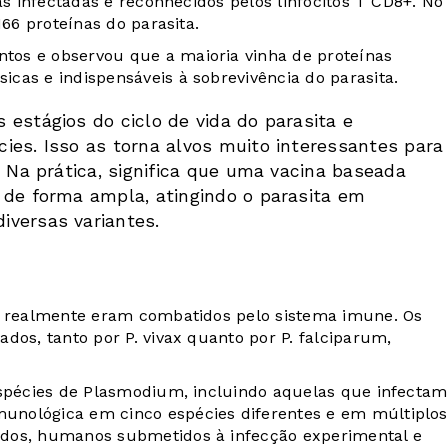
as infectadas e reconhecidos pelos linfócitos T CD8+. No
166 proteínas do parasita.
tos e observou que a maioria vinha de proteínas
cas e indispensáveis à sobrevivência do parasita.
estágios do ciclo de vida do parasita e
ies. Isso as torna alvos muito interessantes para
. Na prática, significa que uma vacina baseada
 de forma ampla, atingindo o parasita em
iversas variantes.
os realmente eram combatidos pelo sistema imune. Os
dos, tanto por P. vivax quanto por P. falciparum,
espécies de Plasmodium, incluindo aquelas que infectam
unológica em cinco espécies diferentes e em múltiplos
ados, humanos submetidos à infecção experimental e