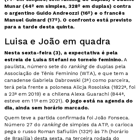
Munar (44º em simples, 328º em duplas) contra
o argentino Guido Andreozzi (16º) e o francês
Manuel Guinard (17º). O confronto está previsto
para a tarde desta quinta.
Luisa e João em quadra
Nesta sexta-feira (3), a expectativa é pela
estreia de Luisa Stefani no torneio feminino.
A
paulista, número sete do
ranking
de duplas pela
Associação de Tênis Feminino (WTA), e que tem a
canadense Gabriela Dabrowski (3ª) como parceira,
terá pela frente a polonesa Alicja Rosolska (1822ª, foi
a 23ª em 2019) e a chilena Alexa Guarachi (844ª,
esteve em 11º em 2021).
O jogo está na agenda do
dia, ainda sem horário marcado.
Quem teve a partida confirmada foi João Fonseca.
Número 27 do
ranking
de simples da ATP, o carioca
pega o russo Roman Safiullin (132º) às 7h (horário
de Brasília) desta sexta, na terceira rodada do