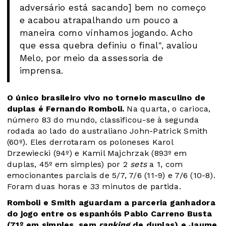
adversário está sacando] bem no começo
e acabou atrapalhando um pouco a
maneira como vínhamos jogando. Acho
que essa quebra definiu o final", avaliou
Melo, por meio da assessoria de
imprensa.
O único brasileiro vivo no torneio masculino de
duplas é Fernando Romboli.
Na quarta, o carioca,
número 83 do mundo, classificou-se à segunda
rodada ao lado do australiano John-Patrick Smith
(60º). Eles derrotaram os poloneses Karol
Drzewiecki (94º) e Kamil Majchrzak (893º em
duplas, 45º em simples) por 2
sets
a 1, com
emocionantes parciais de 5/7, 7/6 (11-9) e 7/6 (10-8).
Foram duas horas e 33 minutos de partida.
Romboli e Smith aguardam a parceria ganhadora
do jogo entre os espanhóis Pablo Carreno Busta
(71º em simples, sem
ranking
de duplas) e Jaume