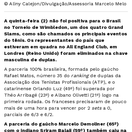
© Aliny Calejon/Divulgação/Assessoria Marcelo Melo
A quinta-feira (2) não foi positiva para o Brasil
no Torneio de Wimbledon, um dos quatro Grand
Slams, como são chamados os principais eventos
do tênis. Os representantes do país que
estiveram em quadra no All England Club, em
Londres (Reino Unido) foram eliminados na chave
masculina de duplas.
A parceria 100% brasileira, formada pelo gaúcho
Rafael Matos, número 35 do
ranking
de duplas da
Associação dos Tenistas Profissionais (ATP), e o
catarinense Orlando Luz (49º) foi superada por
Théo Arribagé (23º) e Albano Olivetti (21º) logo na
primeira rodada. Os franceses precisaram de pouco
mais de uma hora para vencer por 2
sets
a 0,
parciais de 6/3 e 6/2.
A parceria do gaúcho Marcelo Demoliner (65º)
com o indiano Sriram Balaji (59º) também caiu na