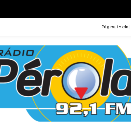
N PERES FILHO
Página Inicial