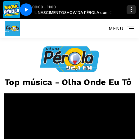
08:00 - 11:00
MANINHO - GEIZEL NASCIMENTO
RCIAL
BLOCO COMERCIAL
SHOW DA PÉROLA com O MANINHO - G
MENU
Top música - Olha Onde Eu Tô